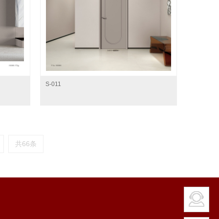
S-011
共66条