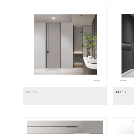
M-056
M-057