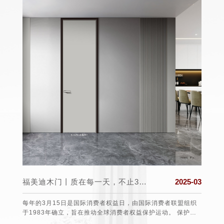
025-03
福美迪木门丨质在每一天，不止315！
2025-03
日至22
每年的3月15日是国际消费者权益日，由国际消费者联盟组织
福美迪
后北半
于1983年确立，旨在推动全球消费者权益保护运动。 保护消
个舒适
气候上
费者的权益 3•15不仅仅是消费者维权日，更是一种责任、愿望
道防线