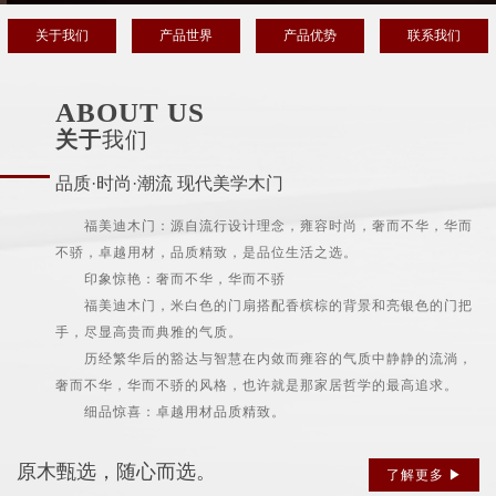
关于我们
产品世界
产品优势
联系我们
ABOUT US
关于
我们
品质·时尚·潮流 现代美学木门
福美迪木门：源自流行设计理念，雍容时尚，奢而不华，华而
不骄，卓越用材，品质精致，是品位生活之选。
印象惊艳：奢而不华，华而不骄
福美迪木门，米白色的门扇搭配香槟棕的背景和亮银色的门把
手，尽显高贵而典雅的气质。
历经繁华后的豁达与智慧在内敛而雍容的气质中静静的流淌，
奢而不华，华而不骄的风格，也许就是那家居哲学的最高追求。
细品惊喜：卓越用材品质精致。
原木甄选，随心而选。
了解更多 ▶