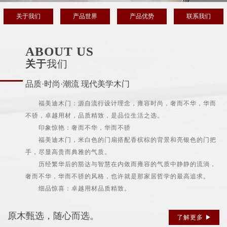
关于我们
产品世界
产品优势
联系我们
ABOUT US
关于
我们
品质·时尚·潮流 现代美学木门
福美迪木门：源自流行设计理念，雍容时尚，奢而不华，华而
不骄，卓越用材，品质精致，是品位生活之选。
印象惊艳：奢而不华，华而不骄
福美迪木门，米白色的门扇搭配香槟棕的背景和亮银色的门把
手，尽显高贵而典雅的气质。
历经繁华后的豁达与智慧在内敛而雍容的气质中静静的流淌，
奢而不华，华而不骄的风格，也许就是那家居哲学的最高追求。
细品惊喜：卓越用材品质精致。
原木甄选，随心而选。
了解更多 ▶