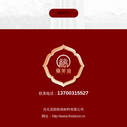
看，春分后我国大部分地区进入明媚春日，气温回升、雨水充
和义务
沛，除青藏高原等高寒地区外，越冬作物进入生长旺季，田间
MORE>
管理
13700315527
联系电话：
河北圣朗装饰材料有限公司
网址：
http://www.fmddoor.cn