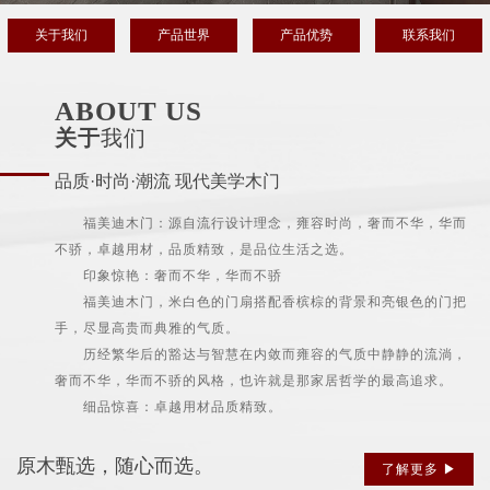
关于我们
产品世界
产品优势
联系我们
ABOUT US
关于
我们
品质·时尚·潮流 现代美学木门
福美迪木门：源自流行设计理念，雍容时尚，奢而不华，华而
不骄，卓越用材，品质精致，是品位生活之选。
印象惊艳：奢而不华，华而不骄
福美迪木门，米白色的门扇搭配香槟棕的背景和亮银色的门把
手，尽显高贵而典雅的气质。
历经繁华后的豁达与智慧在内敛而雍容的气质中静静的流淌，
奢而不华，华而不骄的风格，也许就是那家居哲学的最高追求。
细品惊喜：卓越用材品质精致。
原木甄选，随心而选。
了解更多 ▶