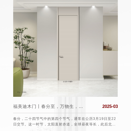
025-03
福美迪木门丨春分至，万物生，希望与美好同在!
2025-03
 打造一
春分，二十四节气中的第四个节气，通常在公历3月19日至22
每年的
的第一
日交节。这一时节，太阳直射赤道，全球昼夜等长，此后北半
于19
球白昼渐长，南半球则相反，故有“昼夜平分”之称。从气候上
费者的