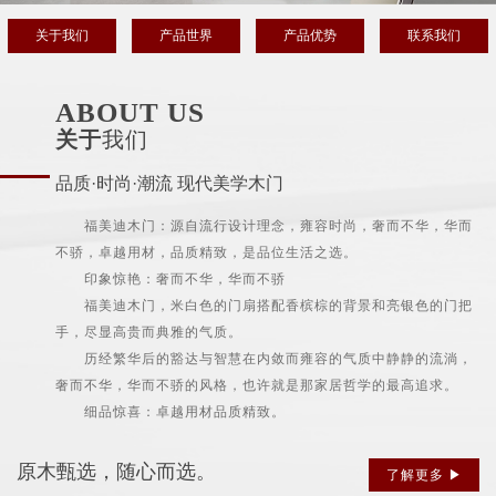
关于我们
产品世界
产品优势
联系我们
ABOUT US
关于
我们
品质·时尚·潮流 现代美学木门
福美迪木门：源自流行设计理念，雍容时尚，奢而不华，华而
不骄，卓越用材，品质精致，是品位生活之选。
印象惊艳：奢而不华，华而不骄
福美迪木门，米白色的门扇搭配香槟棕的背景和亮银色的门把
手，尽显高贵而典雅的气质。
历经繁华后的豁达与智慧在内敛而雍容的气质中静静的流淌，
奢而不华，华而不骄的风格，也许就是那家居哲学的最高追求。
细品惊喜：卓越用材品质精致。
原木甄选，随心而选。
了解更多 ▶