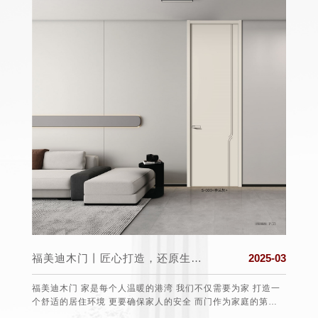
025-03
福美迪木门丨匠心打造，还原生活真实的本质
2025-03
盟组织
福美迪木门 家是每个人温暖的港湾 我们不仅需要为家 打造一
保护消
个舒适的居住环境 更要确保家人的安全 而门作为家庭的第一
任、愿望
道防线 选择一款安全可靠的门至关重要 。