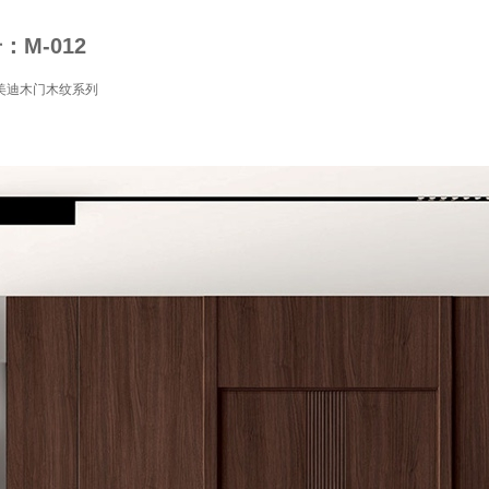
M-012
美迪木门木纹系列