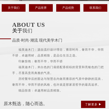
关于我们
产品世界
产品优势
联系我们
ABOUT US
关于
我们
品质·时尚·潮流 现代美学木门
福美迪木门：源自流行设计理念，雍容时尚，奢而不华，华而
不骄，卓越用材，品质精致，是品位生活之选。
印象惊艳：奢而不华，华而不骄
福美迪木门，米白色的门扇搭配香槟棕的背景和亮银色的门把
手，尽显高贵而典雅的气质。
历经繁华后的豁达与智慧在内敛而雍容的气质中静静的流淌，
奢而不华，华而不骄的风格，也许就是那家居哲学的最高追求。
细品惊喜：卓越用材品质精致。
原木甄选，随心而选。
了解更多 ▶