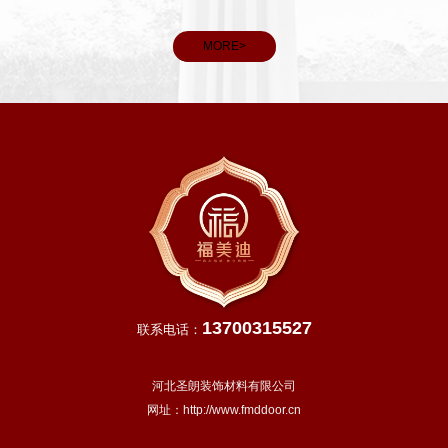
看，春分后我国大部分地区进入明媚春日，气温回升、雨水充
和义务
沛，除青藏高原等高寒地区外，越冬作物进入生长旺季，田间
MORE>
管理
13700315527
联系电话：
河北圣朗装饰材料有限公司
网址：
http://www.fmddoor.cn