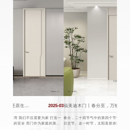
025-03
福美迪木门丨春分至，万物生，希望与美好同在!
2025-03
 打造一
春分，二十四节气中的第四个节气，通常在公历3月19日至22
每年的
的第一
日交节。这一时节，太阳直射赤道，全球昼夜等长，此后北半
于19
球白昼渐长，南半球则相反，故有“昼夜平分”之称。从气候上
费者的