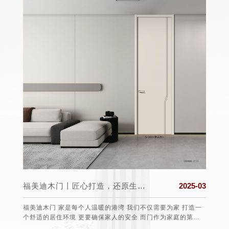
025-03
福美迪木门丨匠心打造，还原生活真实的本质
2025-03
盟组织
福美迪木门 家是每个人温暖的港湾 我们不仅需要为家 打造一
保护消
个舒适的居住环境 更要确保家人的安全 而门作为家庭的第一
任、愿望
道防线 选择一款安全可靠的门至关重要 。