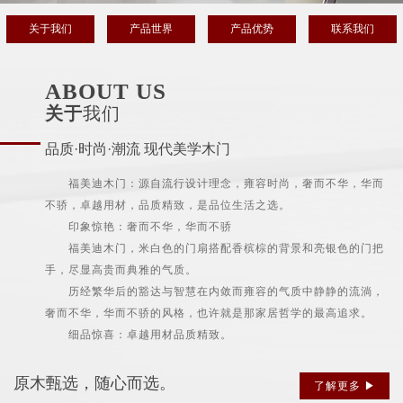
关于我们
产品世界
产品优势
联系我们
ABOUT US
关于
我们
品质·时尚·潮流 现代美学木门
福美迪木门：源自流行设计理念，雍容时尚，奢而不华，华而
不骄，卓越用材，品质精致，是品位生活之选。
印象惊艳：奢而不华，华而不骄
福美迪木门，米白色的门扇搭配香槟棕的背景和亮银色的门把
手，尽显高贵而典雅的气质。
历经繁华后的豁达与智慧在内敛而雍容的气质中静静的流淌，
奢而不华，华而不骄的风格，也许就是那家居哲学的最高追求。
细品惊喜：卓越用材品质精致。
原木甄选，随心而选。
了解更多 ▶