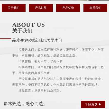
关于我们
产品世界
产品优势
联系我们
ABOUT US
关于
我们
品质·时尚·潮流 现代美学木门
福美迪木门：源自流行设计理念，雍容时尚，奢而不华，华而
不骄，卓越用材，品质精致，是品位生活之选。
印象惊艳：奢而不华，华而不骄
福美迪木门，米白色的门扇搭配香槟棕的背景和亮银色的门把
手，尽显高贵而典雅的气质。
历经繁华后的豁达与智慧在内敛而雍容的气质中静静的流淌，
奢而不华，华而不骄的风格，也许就是那家居哲学的最高追求。
细品惊喜：卓越用材品质精致。
原木甄选，随心而选。
了解更多 ▶