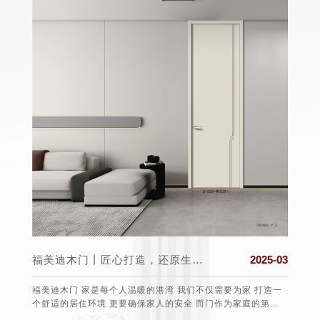
025-03
福美迪木门丨匠心打造，还原生活真实的本质
2025-03
盟组织
福美迪木门 家是每个人温暖的港湾 我们不仅需要为家 打造一
保护消
个舒适的居住环境 更要确保家人的安全 而门作为家庭的第一
任、愿望
道防线 选择一款安全可靠的门至关重要 。