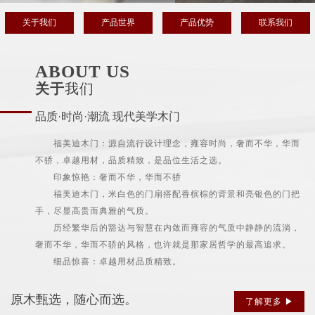
关于我们
产品世界
产品优势
联系我们
ABOUT US
关于
我们
品质·时尚·潮流 现代美学木门
福美迪木门：源自流行设计理念，雍容时尚，奢而不华，华而
不骄，卓越用材，品质精致，是品位生活之选。
印象惊艳：奢而不华，华而不骄
福美迪木门，米白色的门扇搭配香槟棕的背景和亮银色的门把
手，尽显高贵而典雅的气质。
历经繁华后的豁达与智慧在内敛而雍容的气质中静静的流淌，
奢而不华，华而不骄的风格，也许就是那家居哲学的最高追求。
细品惊喜：卓越用材品质精致。
原木甄选，随心而选。
了解更多 ▶