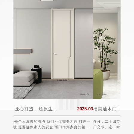
2025-03
福美迪木门丨春分至，万物生，希望与美好同在!
2025-03
 打造一
春分，二十四节气中的第四个节气，通常在公历3月19日至22
每年的
的第一
日交节。这一时节，太阳直射赤道，全球昼夜等长，此后北半
于19
球白昼渐长，南半球则相反，故有“昼夜平分”之称。从气候上
费者的