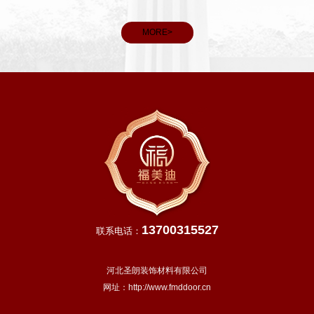
看，春分后我国大部分地区进入明媚春日，气温回升、雨水充
和义务
沛，除青藏高原等高寒地区外，越冬作物进入生长旺季，田间
MORE>
管理
13700315527
联系电话：
河北圣朗装饰材料有限公司
网址：
http://www.fmddoor.cn