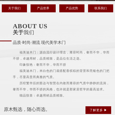
关于我们
产品世界
产品优势
联系我们
ABOUT US
关于
我们
品质·时尚·潮流 现代美学木门
福美迪木门：源自流行设计理念，雍容时尚，奢而不华，华而
不骄，卓越用材，品质精致，是品位生活之选。
印象惊艳：奢而不华，华而不骄
福美迪木门，米白色的门扇搭配香槟棕的背景和亮银色的门把
手，尽显高贵而典雅的气质。
历经繁华后的豁达与智慧在内敛而雍容的气质中静静的流淌，
奢而不华，华而不骄的风格，也许就是那家居哲学的最高追求。
细品惊喜：卓越用材品质精致。
原木甄选，随心而选。
了解更多 ▶