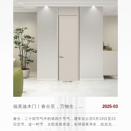
025-03
福美迪木门丨春分至，万物生，希望与美好同在!
2025-03
 打造一
春分，二十四节气中的第四个节气，通常在公历3月19日至22
每年的
的第一
日交节。这一时节，太阳直射赤道，全球昼夜等长，此后北半
于19
球白昼渐长，南半球则相反，故有“昼夜平分”之称。从气候上
费者的