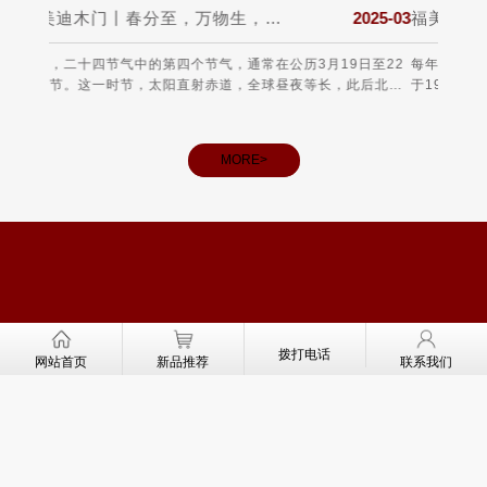
2025-03
福美迪木门丨质在每一天，不止315！
202
公历3月19日至22
每年的3月15日是国际消费者权益日，由国际消费者联盟
昼夜等长，此后北半
于1983年确立，旨在推动全球消费者权益保护运动。 保
分”之称。从气候上
费者的权益 3•15不仅仅是消费者维权日，更是一种责任
，气温回升、雨水充
和义务。
进入生长旺季，田间
MORE>
13700315527
联系电话：
拨打电话
网站首页
新品推荐
联系我们
河北圣朗装饰材料有限公司
网址：
http://www.fmddoor.cn