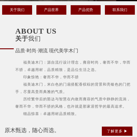
关于我们
产品世界
产品优势
联系我们
ABOUT US
关于
我们
品质·时尚·潮流 现代美学木门
福美迪木门：源自流行设计理念，雍容时尚，奢而不华，华而
不骄，卓越用材，品质精致，是品位生活之选。
印象惊艳：奢而不华，华而不骄
福美迪木门，米白色的门扇搭配香槟棕的背景和亮银色的门把
手，尽显高贵而典雅的气质。
历经繁华后的豁达与智慧在内敛而雍容的气质中静静的流淌，
奢而不华，华而不骄的风格，也许就是那家居哲学的最高追求。
细品惊喜：卓越用材品质精致。
原木甄选，随心而选。
了解更多 ▶