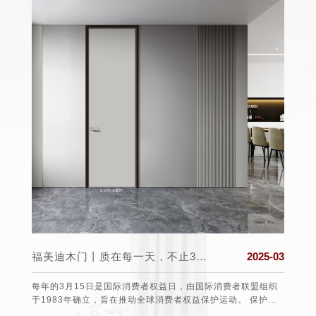
025-03
福美迪木门丨质在每一天，不止315！
2025-03
日至22
每年的3月15日是国际消费者权益日，由国际消费者联盟组织
福美迪
后北半
于1983年确立，旨在推动全球消费者权益保护运动。 保护消
个舒适
气候上
费者的权益 3•15不仅仅是消费者维权日，更是一种责任、愿望
道防线