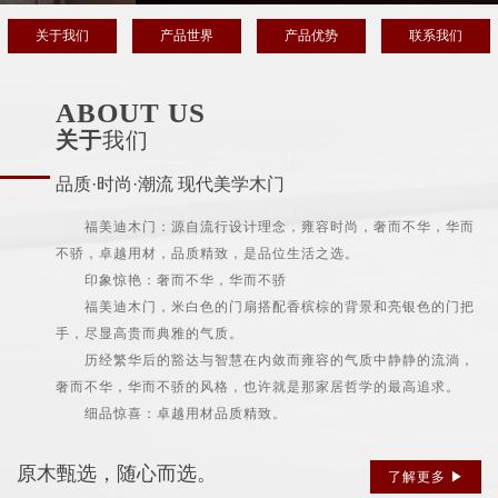
关于我们
产品世界
产品优势
联系我们
ABOUT US
关于
我们
品质·时尚·潮流 现代美学木门
福美迪木门：源自流行设计理念，雍容时尚，奢而不华，华而
不骄，卓越用材，品质精致，是品位生活之选。
印象惊艳：奢而不华，华而不骄
福美迪木门，米白色的门扇搭配香槟棕的背景和亮银色的门把
手，尽显高贵而典雅的气质。
历经繁华后的豁达与智慧在内敛而雍容的气质中静静的流淌，
奢而不华，华而不骄的风格，也许就是那家居哲学的最高追求。
细品惊喜：卓越用材品质精致。
原木甄选，随心而选。
了解更多 ▶