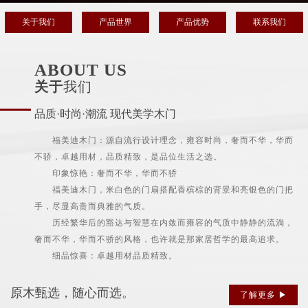
关于我们
产品世界
产品优势
联系我们
ABOUT US
关于
我们
品质·时尚·潮流 现代美学木门
福美迪木门：源自流行设计理念，雍容时尚，奢而不华，华而
不骄，卓越用材，品质精致，是品位生活之选。
印象惊艳：奢而不华，华而不骄
福美迪木门，米白色的门扇搭配香槟棕的背景和亮银色的门把
手，尽显高贵而典雅的气质。
历经繁华后的豁达与智慧在内敛而雍容的气质中静静的流淌，
奢而不华，华而不骄的风格，也许就是那家居哲学的最高追求。
细品惊喜：卓越用材品质精致。
原木甄选，随心而选。
了解更多 ▶