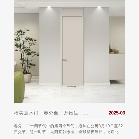
025-03
福美迪木门丨春分至，万物生，希望与美好同在!
2025-03
 打造一
春分，二十四节气中的第四个节气，通常在公历3月19日至22
每年的
的第一
日交节。这一时节，太阳直射赤道，全球昼夜等长，此后北半
于19
球白昼渐长，南半球则相反，故有“昼夜平分”之称。从气候上
费者的