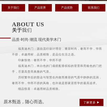
关于我们
产品世界
产品优势
联系我们
ABOUT US
关于
我们
品质·时尚·潮流 现代美学木门
福美迪木门：源自流行设计理念，雍容时尚，奢而不华，华而
不骄，卓越用材，品质精致，是品位生活之选。
印象惊艳：奢而不华，华而不骄
福美迪木门，米白色的门扇搭配香槟棕的背景和亮银色的门把
手，尽显高贵而典雅的气质。
历经繁华后的豁达与智慧在内敛而雍容的气质中静静的流淌，
奢而不华，华而不骄的风格，也许就是那家居哲学的最高追求。
细品惊喜：卓越用材品质精致。
原木甄选，随心而选。
了解更多 ▶