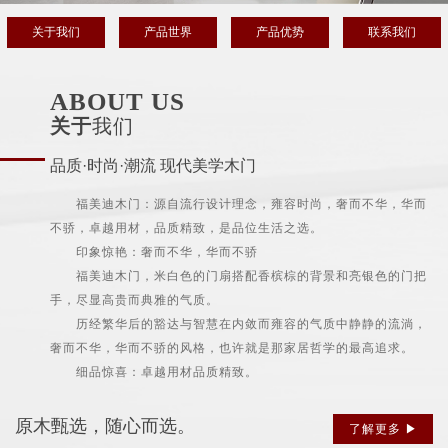
关于我们
产品世界
产品优势
联系我们
ABOUT US
关于
我们
品质·时尚·潮流 现代美学木门
福美迪木门：源自流行设计理念，雍容时尚，奢而不华，华而
不骄，卓越用材，品质精致，是品位生活之选。
印象惊艳：奢而不华，华而不骄
福美迪木门，米白色的门扇搭配香槟棕的背景和亮银色的门把
手，尽显高贵而典雅的气质。
历经繁华后的豁达与智慧在内敛而雍容的气质中静静的流淌，
奢而不华，华而不骄的风格，也许就是那家居哲学的最高追求。
细品惊喜：卓越用材品质精致。
原木甄选，随心而选。
了解更多 ▶