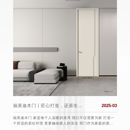
025-03
福美迪木门丨匠心打造，还原生活真实的本质
2025-03
盟组织
福美迪木门 家是每个人温暖的港湾 我们不仅需要为家 打造一
保护消
个舒适的居住环境 更要确保家人的安全 而门作为家庭的第一
任、愿望
道防线 选择一款安全可靠的门至关重要 。