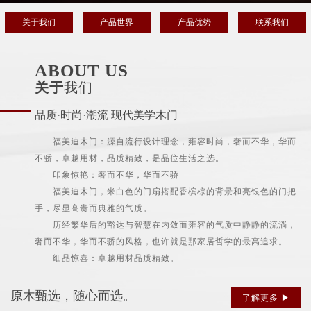
关于我们
产品世界
产品优势
联系我们
ABOUT US
关于
我们
品质·时尚·潮流 现代美学木门
福美迪木门：源自流行设计理念，雍容时尚，奢而不华，华而
不骄，卓越用材，品质精致，是品位生活之选。
印象惊艳：奢而不华，华而不骄
福美迪木门，米白色的门扇搭配香槟棕的背景和亮银色的门把
手，尽显高贵而典雅的气质。
历经繁华后的豁达与智慧在内敛而雍容的气质中静静的流淌，
奢而不华，华而不骄的风格，也许就是那家居哲学的最高追求。
细品惊喜：卓越用材品质精致。
原木甄选，随心而选。
了解更多 ▶