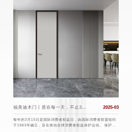
025-03
福美迪木门丨质在每一天，不止315！
2025-03
日至22
每年的3月15日是国际消费者权益日，由国际消费者联盟组织
福美迪
后北半
于1983年确立，旨在推动全球消费者权益保护运动。 保护消
个舒适
气候上
费者的权益 3•15不仅仅是消费者维权日，更是一种责任、愿望
道防线