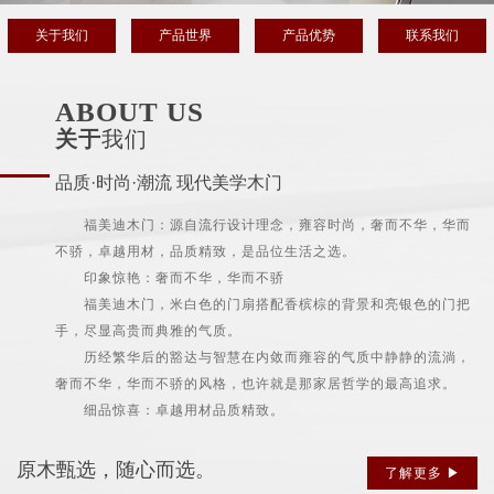
关于我们
产品世界
产品优势
联系我们
ABOUT US
关于
我们
品质·时尚·潮流 现代美学木门
福美迪木门：源自流行设计理念，雍容时尚，奢而不华，华而
不骄，卓越用材，品质精致，是品位生活之选。
印象惊艳：奢而不华，华而不骄
福美迪木门，米白色的门扇搭配香槟棕的背景和亮银色的门把
手，尽显高贵而典雅的气质。
历经繁华后的豁达与智慧在内敛而雍容的气质中静静的流淌，
奢而不华，华而不骄的风格，也许就是那家居哲学的最高追求。
细品惊喜：卓越用材品质精致。
原木甄选，随心而选。
了解更多 ▶