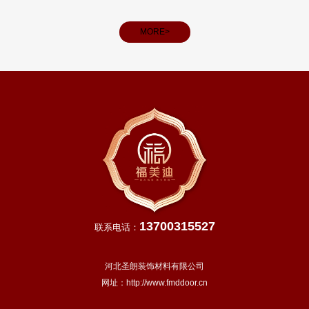
看，春分后我国大部分地区进入明媚春日，气温回升、雨水充
和义务
沛，除青藏高原等高寒地区外，越冬作物进入生长旺季，田间
MORE>
管理
13700315527
联系电话：
河北圣朗装饰材料有限公司
网址：
http://www.fmddoor.cn