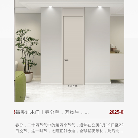
025-03
福美迪木门丨春分至，万物生，希望与美好同在!
2025-03
 打造一
春分，二十四节气中的第四个节气，通常在公历3月19日至22
每年的
的第一
日交节。这一时节，太阳直射赤道，全球昼夜等长，此后北半
于19
球白昼渐长，南半球则相反，故有“昼夜平分”之称。从气候上
费者的