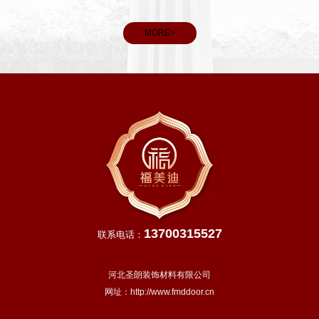
看，春分后我国大部分地区进入明媚春日，气温回升、雨水充
和义
沛，除青藏高原等高寒地区外，越冬作物进入生长旺季，田间
MORE>
管理
13700315527
联系电话：
河北圣朗装饰材料有限公司
网址：
http://www.fmddoor.cn