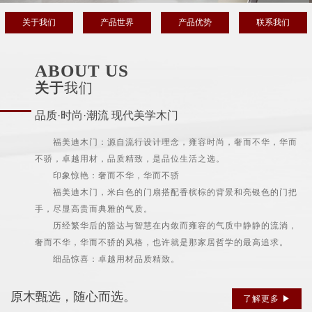
关于我们
产品世界
产品优势
联系我们
ABOUT US
关于
我们
品质·时尚·潮流 现代美学木门
福美迪木门：源自流行设计理念，雍容时尚，奢而不华，华而
不骄，卓越用材，品质精致，是品位生活之选。
印象惊艳：奢而不华，华而不骄
福美迪木门，米白色的门扇搭配香槟棕的背景和亮银色的门把
手，尽显高贵而典雅的气质。
历经繁华后的豁达与智慧在内敛而雍容的气质中静静的流淌，
奢而不华，华而不骄的风格，也许就是那家居哲学的最高追求。
细品惊喜：卓越用材品质精致。
原木甄选，随心而选。
了解更多 ▶