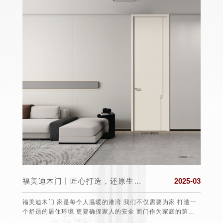
2025-03
福美迪木门丨春分至，万物生，希望与美好同在!
2025-03
家 打造一
春分，二十四节气中的第四个节气，通常在公历3月19日至22
每年
庭的第一
日交节。这一时节，太阳直射赤道，全球昼夜等长，此后北半
于1
球白昼渐长，南半球则相反，故有“昼夜平分”之称。从气候上
费者