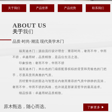
关于我们
产品世界
产品优势
联系我们
ABOUT US
关于
我们
品质·时尚·潮流 现代美学木门
福美迪木门：源自流行设计理念，雍容时尚，奢而不华，华而
不骄，卓越用材，品质精致，是品位生活之选。
印象惊艳：奢而不华，华而不骄
福美迪木门，米白色的门扇搭配香槟棕的背景和亮银色的门把
手，尽显高贵而典雅的气质。
历经繁华后的豁达与智慧在内敛而雍容的气质中静静的流淌，
奢而不华，华而不骄的风格，也许就是那家居哲学的最高追求。
细品惊喜：卓越用材品质精致。
原木甄选，随心而选。
了解更多 ▶