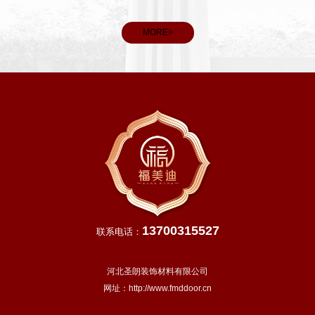
看，春分后我国大部分地区进入明媚春日，气温回升、雨水充
和义务
沛，除青藏高原等高寒地区外，越冬作物进入生长旺季，田间
MORE>
管理
13700315527
联系电话：
河北圣朗装饰材料有限公司
网址：
http://www.fmddoor.cn