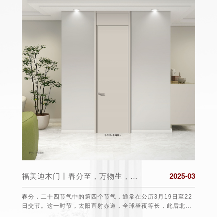
025-03
福美迪木门丨春分至，万物生，希望与美好同在!
2025-03
 打造一
春分，二十四节气中的第四个节气，通常在公历3月19日至22
每年的
的第一
日交节。这一时节，太阳直射赤道，全球昼夜等长，此后北半
于19
球白昼渐长，南半球则相反，故有“昼夜平分”之称。从气候上
费者的