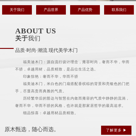
关于我们
产品世界
产品优势
联系我们
ABOUT US
关于
我们
品质·时尚·潮流 现代美学木门
福美迪木门：源自流行设计理念，雍容时尚，奢而不华，华而
不骄，卓越用材，品质精致，是品位生活之选。
印象惊艳：奢而不华，华而不骄
福美迪木门，米白色的门扇搭配香槟棕的背景和亮银色的门把
手，尽显高贵而典雅的气质。
历经繁华后的豁达与智慧在内敛而雍容的气质中静静的流淌，
奢而不华，华而不骄的风格，也许就是那家居哲学的最高追求。
细品惊喜：卓越用材品质精致。
原木甄选，随心而选。
了解更多 ▶