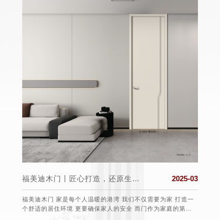
025-03
福美迪木门丨匠心打造，还原生活真实的本质
2025-03
盟组织
福美迪木门 家是每个人温暖的港湾 我们不仅需要为家 打造一
保护消
个舒适的居住环境 更要确保家人的安全 而门作为家庭的第一
任、愿望
道防线 选择一款安全可靠的门至关重要 。