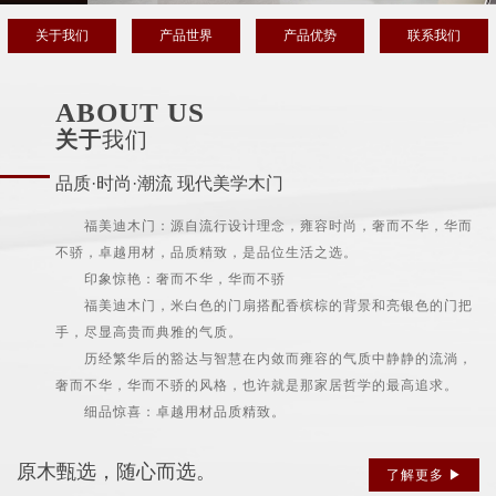
关于我们
产品世界
产品优势
联系我们
ABOUT US
关于
我们
品质·时尚·潮流 现代美学木门
福美迪木门：源自流行设计理念，雍容时尚，奢而不华，华而
不骄，卓越用材，品质精致，是品位生活之选。
印象惊艳：奢而不华，华而不骄
福美迪木门，米白色的门扇搭配香槟棕的背景和亮银色的门把
手，尽显高贵而典雅的气质。
历经繁华后的豁达与智慧在内敛而雍容的气质中静静的流淌，
奢而不华，华而不骄的风格，也许就是那家居哲学的最高追求。
细品惊喜：卓越用材品质精致。
原木甄选，随心而选。
了解更多 ▶